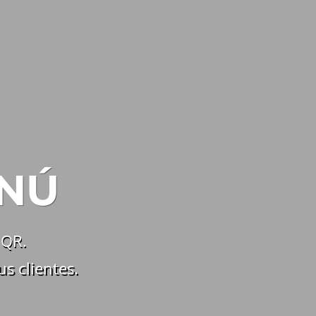
ENÚ
 QR.
us clientes.