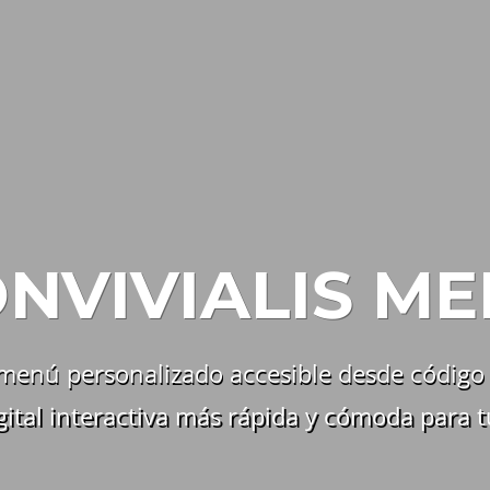
NVIVIALIS M
menú personalizado accesible desde código
gital interactiva más rápida y cómoda para t